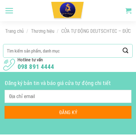
Skip
to
content
Trang chủ
/
Thương hiệu
/
CỬA TỰ ĐỘNG DEUTSCHTEC – ĐỨC
Tìm
kiếm:
Hotline tư vấn
098 891 4444
Đăng ký bản tin và báo giá cửa tự động chi tiết