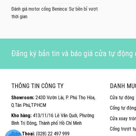
Đánh giá motor cổng Beninca: Sự bền bỉ vượt
thời gian
Đăng ký bản tin và báo giá cửa tự động c
THÔNG TIN CÔNG TY
DANH MỤ
Showroom:
243D Vườn Lài, P. Phú Thọ Hòa,
Cửa tự động
Q.Tân Phú,TPHCM
Cổng tự độn
Kho hàng:
413/11/16 Lê Văn Quới, Phường
Cửa xoay trò
Bình Trị Đông, Thành phố Hồ Chí Minh
Cổng trượt t
Điện Thoại:
(028) 22 497 999