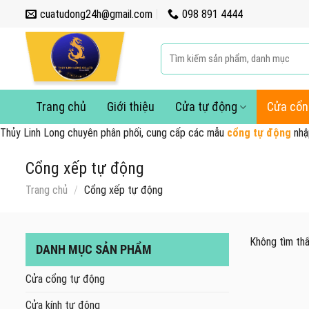
Skip
cuatudong24h@gmail.com
098 891 4444
to
content
Tìm
kiếm:
Trang chủ
Giới thiệu
Cửa tự động
Cửa cổn
Thủy Linh Long chuyên phân phối, cung cấp các mẫu
cổng tự động
nhập
Cổng xếp tự động
Trang chủ
/
Cổng xếp tự động
Không tìm thấ
DANH MỤC SẢN PHẨM
Cửa cổng tự động
Cửa kính tự động