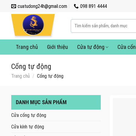
Skip
cuatudong24h@gmail.com
098 891 4444
to
content
Tìm
kiếm:
Trang chủ
Giới thiệu
Cửa tự động
Cửa cổn
Cổng tự động
Trang chủ
/
Cổng tự động
DANH MỤC SẢN PHẨM
Cửa cổng tự động
Cửa kính tự động