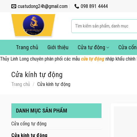
Skip
cuatudong24h@gmail.com
098 891 4444
to
content
Tìm
kiếm:
Trang chủ
Giới thiệu
Cửa tự động
Cửa cổn
Thủy Linh Long chuyên phân phối các mẫu
cửa tự động
nhập khẩu chính
Cửa kính tự động
Trang chủ
/
Cửa kính tự động
DANH MỤC SẢN PHẨM
Cửa cổng tự động
Cửa kính tự động