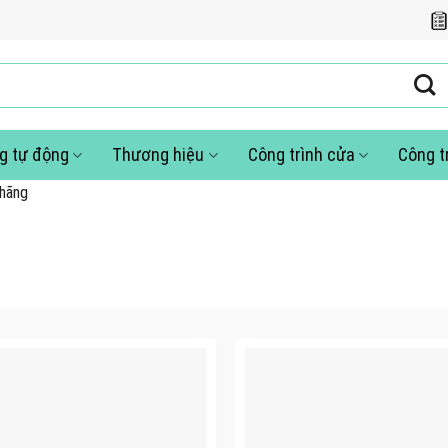
g tự động
Thương hiệu
Công trình cửa
Công t
 hãng