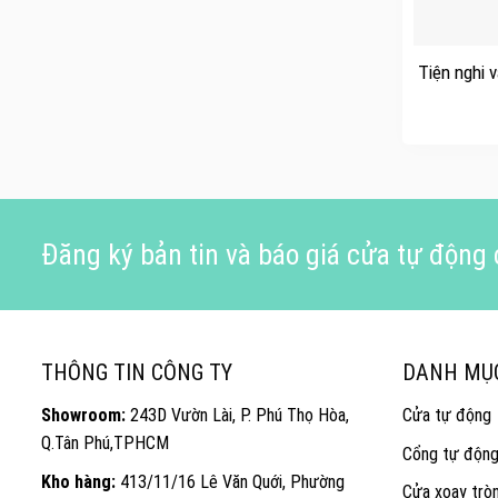
+
Tiện nghi 
Đăng ký bản tin và báo giá cửa tự động c
THÔNG TIN CÔNG TY
DANH MỤ
Showroom:
243D Vườn Lài, P. Phú Thọ Hòa,
Cửa tự động
Q.Tân Phú,TPHCM
Cổng tự độn
Kho hàng:
413/11/16 Lê Văn Quới, Phường
Cửa xoay trò