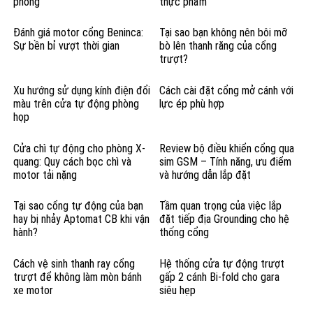
phòng
thực phẩm
Đánh giá motor cổng Beninca:
Tại sao bạn không nên bôi mỡ
Sự bền bỉ vượt thời gian
bò lên thanh răng của cổng
trượt?
Xu hướng sử dụng kính điện đổi
Cách cài đặt cổng mở cánh với
màu trên cửa tự động phòng
lực ép phù hợp
họp
Cửa chì tự động cho phòng X-
Review bộ điều khiển cổng qua
quang: Quy cách bọc chì và
sim GSM – Tính năng, ưu điểm
motor tải nặng
và hướng dẫn lắp đặt
Tại sao cổng tự động của bạn
Tầm quan trọng của việc lắp
hay bị nhảy Aptomat CB khi vận
đặt tiếp địa Grounding cho hệ
hành?
thống cổng
Cách vệ sinh thanh ray cổng
Hệ thống cửa tự động trượt
trượt để không làm mòn bánh
gấp 2 cánh Bi-fold cho gara
xe motor
siêu hẹp