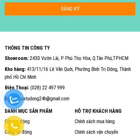
THÔNG TIN CÔNG TY
Showroom:
243D Vườn Lài, P. Phú Thọ Hòa, Q.Tân Phú,TPHCM
Kho hàng:
413/11/16 Lê Văn Quới, Phường Bình Trị Đông, Thành
phố Hồ Chí Minh
Điện Thoại:
(028) 22 497 999
Email:
cuatudong24h@gmail.com
DANH MỤC SẢN PHẨM
HỖ TRỢ KHÁCH HÀNG
Cửa tự động
Chính sách mua hàng
Cổng tự động
Chính sách vận chuyển