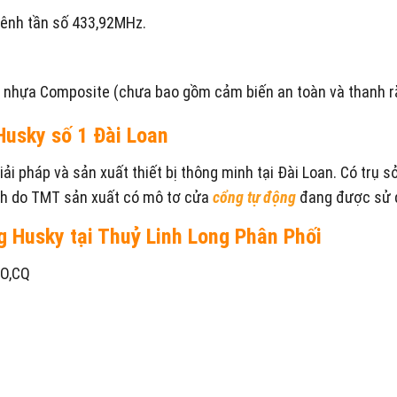
 kênh tần số 433,92MHz.
g nhựa Composite (chưa bao gồm cảm biến an toàn và thanh r
usky số 1 Đài Loan
ải pháp và sản xuất thiết bị thông minh tại Đài Loan. Có trụ s
nh do TMT sản xuất có mô tơ cửa
cổng tự động
đang được sử d
g Husky tại Thuỷ Linh Long Phân Phối
CO,CQ