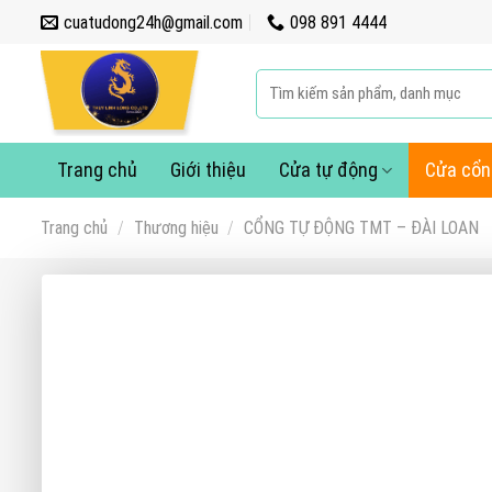
Skip
cuatudong24h@gmail.com
098 891 4444
to
content
Tìm
kiếm:
Trang chủ
Giới thiệu
Cửa tự động
Cửa cổn
Trang chủ
/
Thương hiệu
/
CỔNG TỰ ĐỘNG TMT – ĐÀI LOAN