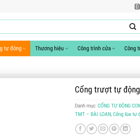
g tự động
Thương hiệu
Công trình cửa
Công t
Cổng trượt tự độn
Danh mục:
CỔNG TỰ ĐỘNG CO
TMT – ĐÀI LOAN
,
Cổng lùa tự 