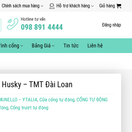
Chính sách mua hàng
Hỗ trợ khách hàng
Giỏ hàng
Hotline tư vấn
Đăng nhập
098 891 4444
rình cổng
Bảng Giá
Tin tức
Liên hệ
g Husky – TMT Đài Loan
MUNELLO – YTALIA
,
Cửa cổng tự động
,
CỔNG TỰ ĐỘNG
động
,
Cổng trượt tự động