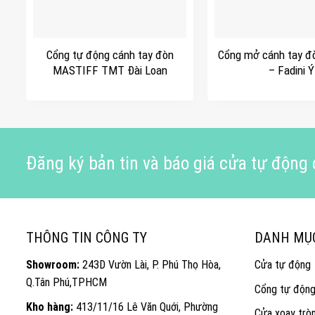
+
+
Cổng tự động cánh tay đòn
Cổng mở cánh tay đ
MASTIFF TMT Đài Loan
– Fadini Ý
Đăng ký bản tin và báo giá cửa tự động c
THÔNG TIN CÔNG TY
DANH MỤ
Showroom:
243D Vườn Lài, P. Phú Thọ Hòa,
Cửa tự động
Q.Tân Phú,TPHCM
Cổng tự độn
Kho hàng:
413/11/16 Lê Văn Quới, Phường
Cửa xoay trò