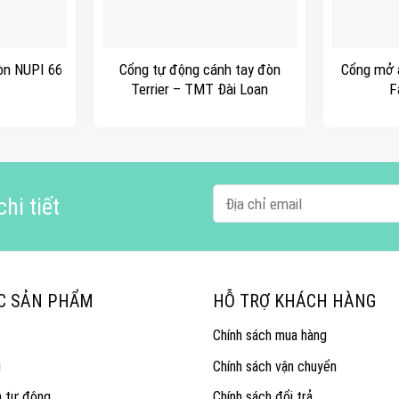
+
+
òn NUPI 66
Cổng tự động cánh tay đòn
Cổng mở 
Terrier – TMT Đài Loan
F
hi tiết
C SẢN PHẨM
HỖ TRỢ KHÁCH HÀNG
Chính sách mua hàng
g
Chính sách vận chuyển
n tự động
Chính sách đổi trả