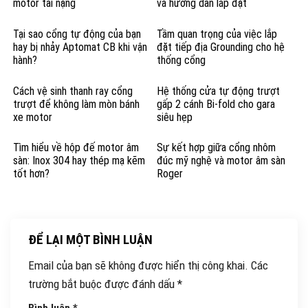
motor tải nặng
và hướng dẫn lắp đặt
Tại sao cổng tự động của bạn
Tầm quan trọng của việc lắp
hay bị nhảy Aptomat CB khi vận
đặt tiếp địa Grounding cho hệ
hành?
thống cổng
Cách vệ sinh thanh ray cổng
Hệ thống cửa tự động trượt
trượt để không làm mòn bánh
gấp 2 cánh Bi-fold cho gara
xe motor
siêu hẹp
Tìm hiểu về hộp đế motor âm
Sự kết hợp giữa cổng nhôm
sàn: Inox 304 hay thép mạ kẽm
đúc mỹ nghệ và motor âm sàn
tốt hơn?
Roger
ĐỂ LẠI MỘT BÌNH LUẬN
Email của bạn sẽ không được hiển thị công khai.
Các
trường bắt buộc được đánh dấu
*
Bình luận
*