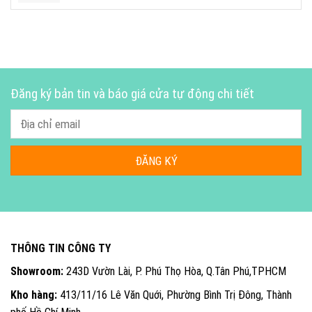
Đăng ký bản tin và báo giá cửa tự động chi tiết
THÔNG TIN CÔNG TY
Showroom:
243D Vườn Lài, P. Phú Thọ Hòa, Q.Tân Phú,TPHCM
Kho hàng:
413/11/16 Lê Văn Quới, Phường Bình Trị Đông, Thành