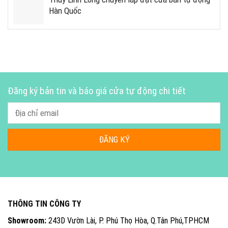
Hàn Quốc
Đăng ký bản tin và báo giá cửa tự động chi tiết
THÔNG TIN CÔNG TY
Showroom:
243D Vườn Lài, P. Phú Thọ Hòa, Q.Tân Phú,TPHCM