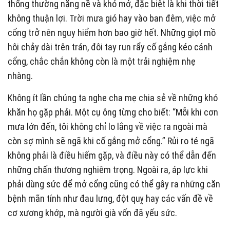
thống thường nặng nề và khó mở, đặc biệt là khi thời tiết
không thuận lợi. Trời mưa gió hay vào ban đêm, việc mở
cổng trở nên nguy hiểm hơn bao giờ hết. Những giọt mồ
hôi chảy dài trên trán, đôi tay run rẩy cố gắng kéo cánh
cổng, chắc chắn không còn là một trải nghiệm nhẹ
nhàng.
Không ít lần chúng ta nghe cha mẹ chia sẻ về những khó
khăn họ gặp phải. Một cụ ông từng cho biết: “Mỗi khi cơn
mưa lớn đến, tôi không chỉ lo lắng về việc ra ngoài mà
còn sợ mình sẽ ngã khi cố gắng mở cổng.” Rủi ro té ngã
không phải là điều hiếm gặp, và điều này có thể dẫn đến
những chấn thương nghiêm trọng. Ngoài ra, áp lực khi
phải dùng sức để mở cổng cũng có thể gây ra những căn
bệnh mãn tính như đau lưng, đột quỵ hay các vấn đề về
cơ xương khớp, mà người già vốn đã yếu sức.