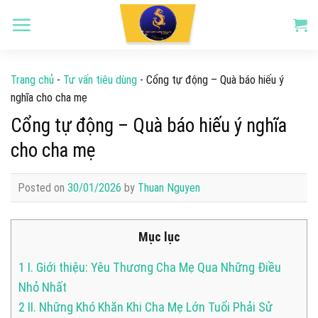
Skip
to
content
Trang chủ
-
Tư vấn tiêu dùng
-
Cổng tự động – Quà báo hiếu ý
nghĩa cho cha mẹ
Cổng tự động – Quà báo hiếu ý nghĩa
cho cha mẹ
Posted on
30/01/2026
by
Thuan Nguyen
Mục lục
1
I. Giới thiệu: Yêu Thương Cha Mẹ Qua Những Điều
Nhỏ Nhất
2
II. Những Khó Khăn Khi Cha Mẹ Lớn Tuổi Phải Sử