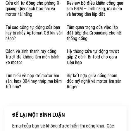
Cửa chì tự động cho phòng X-
Review bộ điều khiển cổng qua
quang: Quy cách bọc chì và
sim GSM – Tính năng, ưu điểm
motor tải nặng
và hướng dẫn lắp đặt
Tại sao cổng tự động của bạn
Tầm quan trọng của việc lắp
hay bị nhảy Aptomat CB khi vận
đặt tiếp địa Grounding cho hệ
hành?
thống cổng
Cách vệ sinh thanh ray cổng
Hệ thống cửa tự động trượt
trượt để không làm mòn bánh
gấp 2 cánh Bi-fold cho gara
xe motor
siêu hẹp
Tìm hiểu về hộp đế motor âm
Sự kết hợp giữa cổng nhôm
sàn: Inox 304 hay thép mạ kẽm
đúc mỹ nghệ và motor âm sàn
tốt hơn?
Roger
ĐỂ LẠI MỘT BÌNH LUẬN
Email của bạn sẽ không được hiển thị công khai.
Các