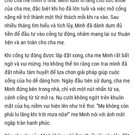
cho cha mẹ mình ở nhà. Minh luôn lo lắng cho sức khỏe
của cha mẹ, đặc biệt khi họ đã lớn tuổi và việc mở cổng
nặng nề trở thành một thử thách mỗi khi ra vào. Sau
nhiều tháng tìm hiểu và tích lũy, Minh đã dành dụm đủ
tiền để đầu tư vào cổng tự động, nhằm mang lại sự thuận
tiện và an toàn cho cha mẹ.
Khi cổng tự động được lắp đặt xong, cha mẹ Minh rất bất
ngờ và vui mừng. Họ không thể tin rằng con trai mình đã
đặt nhiều tâm huyết để lựa chọn giải pháp giúp cuộc
sống của họ dễ dàng hơn. Ngày đầu tiên sử dụng, cha mẹ
Minh đứng bên trong nhà, chỉ với một nút nhấn từ xa,
cánh cổng từ từ mở ra. Nụ cười không ngớt trên khuôn
mặt của họ, niềm vui hiện lên như trẻ thơ. “Mẹ không còn
phải lo lắng khi trời mưa nữa!” mẹ Minh nói với ánh mắt
ngập tràn hạnh phúc.