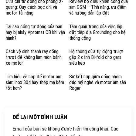
Cửa chì tự động cho phòng X-
Review bộ điều khiển cổng qua
quang: Quy cách bọc chì và
sim GSM – Tính năng, ưu điểm
motor tải nặng
và hướng dẫn lắp đặt
Tại sao cổng tự động của bạn
Tầm quan trọng của việc lắp
hay bị nhảy Aptomat CB khi vận
đặt tiếp địa Grounding cho hệ
hành?
thống cổng
Cách vệ sinh thanh ray cổng
Hệ thống cửa tự động trượt
trượt để không làm mòn bánh
gấp 2 cánh Bi-fold cho gara
xe motor
siêu hẹp
Tìm hiểu về hộp đế motor âm
Sự kết hợp giữa cổng nhôm
sàn: Inox 304 hay thép mạ kẽm
đúc mỹ nghệ và motor âm sàn
tốt hơn?
Roger
ĐỂ LẠI MỘT BÌNH LUẬN
Email của bạn sẽ không được hiển thị công khai.
Các