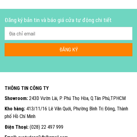
Đăng ký bản tin và báo giá cửa tự động chi tiết
THÔNG TIN CÔNG TY
Showroom:
243D Vườn Lài, P. Phú Thọ Hòa, Q.Tân Phú,TPHCM
Kho hàng:
413/11/16 Lê Văn Quới, Phường Bình Trị Đông, Thành
phố Hồ Chí Minh
Điện Thoại:
(028) 22 497 999