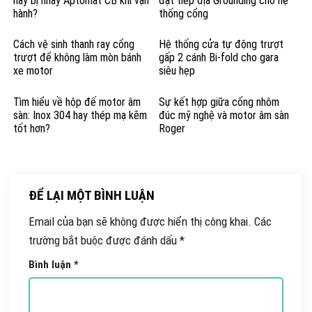
hay bị nhảy Aptomat CB khi vận
đặt tiếp địa Grounding cho hệ
hành?
thống cổng
Cách vệ sinh thanh ray cổng
Hệ thống cửa tự động trượt
trượt để không làm mòn bánh
gấp 2 cánh Bi-fold cho gara
xe motor
siêu hẹp
Tìm hiểu về hộp đế motor âm
Sự kết hợp giữa cổng nhôm
sàn: Inox 304 hay thép mạ kẽm
đúc mỹ nghệ và motor âm sàn
tốt hơn?
Roger
ĐỂ LẠI MỘT BÌNH LUẬN
Email của bạn sẽ không được hiển thị công khai.
Các
trường bắt buộc được đánh dấu
*
Bình luận
*