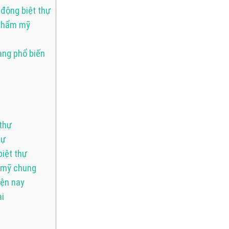
 động biệt thự
ị thẩm mỹ
àng phổ biến
 thự
hự
biệt thự
m mỹ chung
iện nay
ại