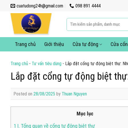
Skip
cuatudong24h@gmail.com
098 891 4444
to
content
Tìm
kiếm:
Trang chủ
Giới thiệu
Cửa tự động
Cửa cổn
Trang chủ
-
Tư vấn tiêu dùng
-
Lắp đặt cổng tự động biệt thự: Nh
Lắp đặt cổng tự động biệt thự
Posted on
28/08/2025
by
Thuan Nguyen
Mục lục
1
I. Tổng quan về cổng tự động biệt thự