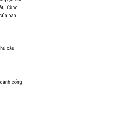
đầu. Cùng
 của bạn
nhu cầu
i cánh cổng