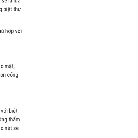
 sẽ là lựa
g biệt thự
hù hợp với
ảo mật,
họn cổng
với biệt
ướng thẩm
ắc nét sẽ