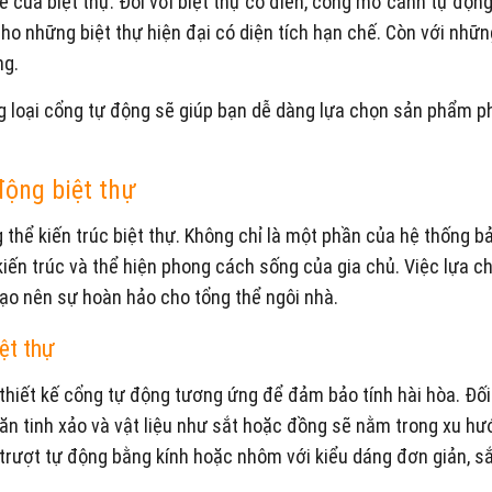
ể của biệt thự. Đối với biệt thự cổ điển, cổng mở cánh tự động
cho những biệt thự hiện đại có diện tích hạn chế. Còn với nhữn
ng.
ng loại cổng tự động sẽ giúp bạn dễ dàng lựa chọn sản phẩm p
động biệt thự
 thể kiến trúc biệt thự. Không chỉ là một phần của hệ thống b
iến trúc và thể hiện phong cách sống của gia chủ. Việc lựa c
ạo nên sự hoàn hảo cho tổng thể ngôi nhà.
ệt thự
thiết kế cổng tự động tương ứng để đảm bảo tính hài hòa. Đối 
văn tinh xảo và vật liệu như sắt hoặc đồng sẽ nằm trong xu h
ng trượt tự động bằng kính hoặc nhôm với kiểu dáng đơn giản, s