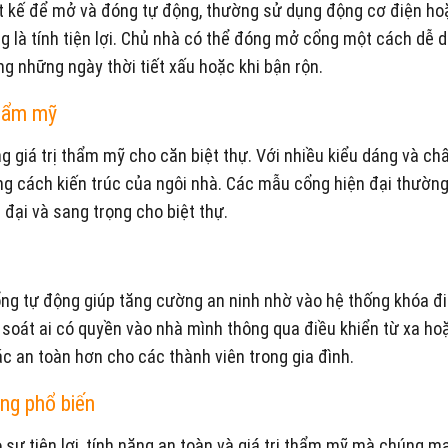
ết kế để mở và đóng tự động, thường sử dụng động cơ điện ho
ộng là tính tiện lợi. Chủ nhà có thể đóng mở cổng một cách dễ
ng những ngày thời tiết xấu hoặc khi bận rộn.
 thẩm mỹ
 giá trị thẩm mỹ cho căn biệt thự. Với nhiều kiểu dáng và chấ
ong cách kiến trúc của ngôi nhà. Các mẫu cổng hiện đại thườn
 đại và sang trọng cho biệt thự.
Cổng tự động giúp tăng cường an ninh nhờ vào hệ thống khóa đi
 soát ai có quyền vào nhà mình thông qua điều khiển từ xa ho
c an toàn hơn cho các thành viên trong gia đình.
ng phổ biến
ự tiện lợi, tính năng an toàn và giá trị thẩm mỹ mà chúng man