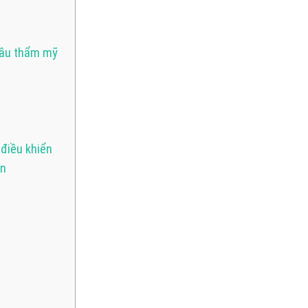
 cầu thẩm mỹ
 điều khiển
ín