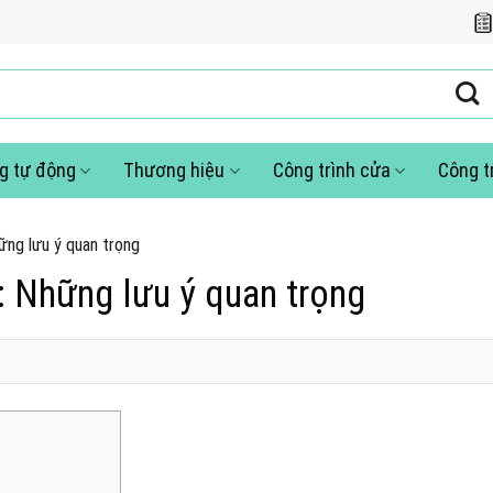
g tự động
Thương hiệu
Công trình cửa
Công t
ững lưu ý quan trọng
: Những lưu ý quan trọng