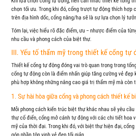
Khi lựa chọn cổng tự động, nên cân nhắc thiết kế tổng th
chọn tối ưu. Trong khi đó, cổng trượt tự động thích hợp 
trên địa hình dốc, cổng nâng/hạ sẽ là sự lựa chọn lý tưở
Tóm lại, việc hiểu rõ đặc điểm, ưu – nhược điểm của từ
nhu cầu và phong cách của biệt thự.
III. Yếu tố thẩm mỹ trong thiết kế cổng tự 
Thiết kế cổng tự động đóng vai trò quan trọng trong tổng
cổng tự động còn là điểm nhấn giúp tăng cường vẻ đẹp k
phù hợp không những nâng cao giá trị thẩm mỹ mà còn t
1. Sự hài hòa giữa cổng và phong cách thiết kế bi
Mỗi phong cách kiến trúc biệt thự khác nhau sẽ yêu cầu 
thự cổ điển, cổng mở cánh tự động với các chi tiết hoa 
mỹ của thời đại. Trong khi đó, với biệt thự hiện đại, cổ
góp phần tôn vinh vẻ đẹp tối giản.