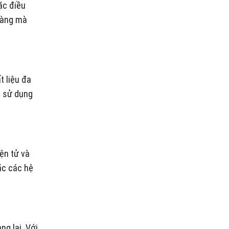
ặc điều
 dàng mà
t liệu đa
g sử dụng
ện tử và
ặc các hệ
g lại. Với