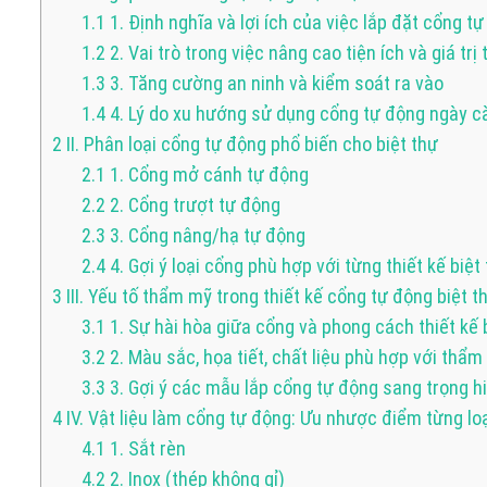
1.1
1. Định nghĩa và lợi ích của việc lắp đặt cổng tự
1.2
2. Vai trò trong việc nâng cao tiện ích và giá tr
1.3
3. Tăng cường an ninh và kiểm soát ra vào
1.4
4. Lý do xu hướng sử dụng cổng tự động ngày c
2
II. Phân loại cổng tự động phổ biến cho biệt thự
2.1
1. Cổng mở cánh tự động
2.2
2. Cổng trượt tự động
2.3
3. Cổng nâng/hạ tự động
2.4
4. Gợi ý loại cổng phù hợp với từng thiết kế biệt
3
III. Yếu tố thẩm mỹ trong thiết kế cổng tự động biệt t
3.1
1. Sự hài hòa giữa cổng và phong cách thiết kế 
3.2
2. Màu sắc, họa tiết, chất liệu phù hợp với thẩ
3.3
3. Gợi ý các mẫu lắp cổng tự động sang trọng h
4
IV. Vật liệu làm cổng tự động: Ưu nhược điểm từng lo
4.1
1. Sắt rèn
4.2
2. Inox (thép không gỉ)