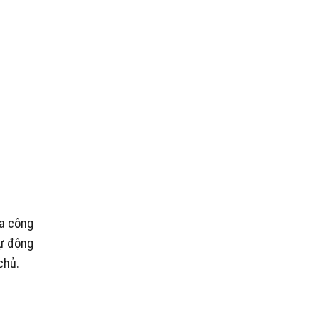
ủa công
tự động
chủ.