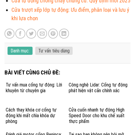
Cửa tự động chống cháy chung cư: Quy định mới 2025
Cửa trượt xếp lớp tự động: Ưu điểm, phân loại và lưu ý
khi lựa chọn
Danh mục:
Tư vấn tiêu dùng
BÀI VIẾT CÙNG CHỦ ĐỀ:
Tư vấn mua cổng tự động: Lời
Công nghệ Lidar: Cổng tự động
khuyên từ chuyên gia
phát hiện vật cản chính xác
Cách thay khóa cơ cổng tự
Cửa cuốn nhanh tự động High
động khi mất chìa khóa dự
Speed Door cho khu chế xuất
phòng
thực phẩm
Đánh giá motor cổng Beninca:
Tại sao bạn không nên bôi mỡ