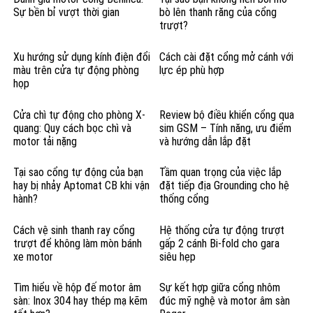
Sự bền bỉ vượt thời gian
bò lên thanh răng của cổng
trượt?
Xu hướng sử dụng kính điện đổi
Cách cài đặt cổng mở cánh với
màu trên cửa tự động phòng
lực ép phù hợp
họp
Cửa chì tự động cho phòng X-
Review bộ điều khiển cổng qua
quang: Quy cách bọc chì và
sim GSM – Tính năng, ưu điểm
motor tải nặng
và hướng dẫn lắp đặt
Tại sao cổng tự động của bạn
Tầm quan trọng của việc lắp
hay bị nhảy Aptomat CB khi vận
đặt tiếp địa Grounding cho hệ
hành?
thống cổng
Cách vệ sinh thanh ray cổng
Hệ thống cửa tự động trượt
trượt để không làm mòn bánh
gấp 2 cánh Bi-fold cho gara
xe motor
siêu hẹp
Tìm hiểu về hộp đế motor âm
Sự kết hợp giữa cổng nhôm
sàn: Inox 304 hay thép mạ kẽm
đúc mỹ nghệ và motor âm sàn