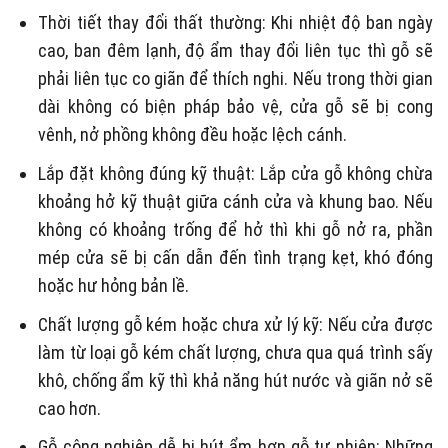
Thời tiết thay đổi thất thường: Khi nhiệt độ ban ngày
cao, ban đêm lạnh, độ ẩm thay đổi liên tục thì gỗ sẽ
phải liên tục co giãn để thích nghi. Nếu trong thời gian
dài không có biện pháp bảo vệ, cửa gỗ sẽ bị cong
vênh, nở phồng không đều hoặc lệch cánh.
Lắp đặt không đúng kỹ thuật: Lắp cửa gỗ không chừa
khoảng hở kỹ thuật giữa cánh cửa và khung bao. Nếu
không có khoảng trống để hở thì khi gỗ nở ra, phần
mép cửa sẽ bị cấn dẫn đến tình trạng kẹt, khó đóng
hoặc hư hỏng bản lề.
Chất lượng gỗ kém hoặc chưa xử lý kỹ: Nếu cửa được
làm từ loại gỗ kém chất lượng, chưa qua quá trình sấy
khô, chống ẩm kỹ thì khả năng hút nước và giãn nở sẽ
cao hơn.
Gỗ công nghiệp dễ bị hút ẩm hơn gỗ tự nhiên: Những