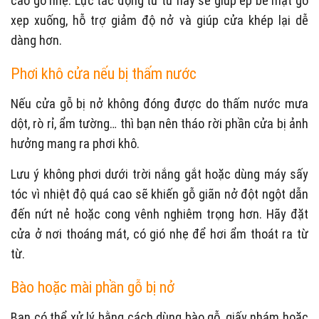
cao gõ nhẹ. Lực tác động từ từ này sẽ giúp ép bề mặt gỗ
xẹp xuống, hỗ trợ giảm độ nở và giúp cửa khép lại dễ
dàng hơn.
Phơi khô cửa nếu bị thấm nước
Nếu cửa gỗ bị nở không đóng được do thấm nước mưa
dột, rò rỉ, ẩm tường… thì bạn nên tháo rời phần cửa bị ảnh
hưởng mang ra phơi khô.
Lưu ý không phơi dưới trời nắng gắt hoặc dùng máy sấy
tóc vì nhiệt độ quá cao sẽ khiến gỗ giãn nở đột ngột dẫn
đến nứt nẻ hoặc cong vênh nghiêm trọng hơn. Hãy đặt
cửa ở nơi thoáng mát, có gió nhẹ để hơi ẩm thoát ra từ
từ.
Bào hoặc mài phần gỗ bị nở
Bạn có thể xử lý bằng cách dùng bào gỗ, giấy nhám hoặc