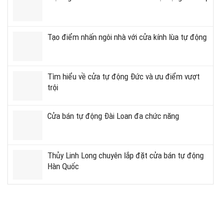
Tạo điểm nhấn ngôi nhà với cửa kính lùa tự động
Tìm hiểu về cửa tự động Đức và ưu điểm vượt
trội
Cửa bán tự động Đài Loan đa chức năng
Thủy Linh Long chuyên lắp đặt cửa bán tự động
Hàn Quốc