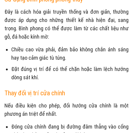
Đây là cách hóa giải truyền thống và đơn giản, thường
được áp dụng cho những thiết kế nhà hiện đại, sang
trọng. Bình phong có thể được làm từ các chất liệu như
gỗ, đá hoặc kính mờ:
Chiều cao vừa phải, đảm bảo không chắn ánh sáng
hay tạo cảm giác tù túng.
Đặt đúng vị trí để có thể chặn hoặc làm lệch hướng
dòng sát khí.
Thay đổi vị trí cửa chính
Nếu điều kiện cho phép, đổi hướng cửa chính là một
phương án triệt để nhất.
Đóng cửa chính đang bị đường đâm thẳng vào cổng