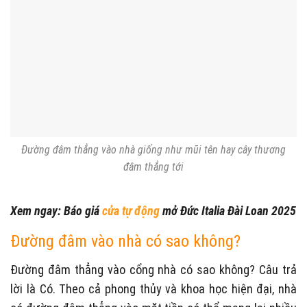
Đường đâm thẳng vào nhà giống như mũi tên hay cây thương
đâm thẳng tới
Xem ngay: Báo giá
cửa tự động
mở Đức Italia Đài Loan 2025
Đường đâm vào nhà có sao không?
Đường đâm thẳng vào cổng nhà có sao không? Câu trả
lời là Có. Theo cả phong thủy và khoa học hiện đại, nhà