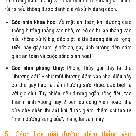
có đường đâm thẳng vào mặt tiền có thể mang lại nhiều
rủi ro nếu không được đánh giá và xử lý đúng cách.
Góc nhìn khoa học:
Về mặt an toàn, khi đường giao
thông hướng thẳng vào nhà, xe cộ dễ bị lao thẳng vào
nếu không xử lý kịp, đặc biệt là khi đường dài và rộng.
Điều này gây tâm lý bất an, gây ảnh hưởng đến cảm
giác an toàn và cuộc sống sinh hoạt.
Góc nhìn phong thủy:
Phong thủy gọi đây là thế
“thương sát” – như mũi thương đâm vào nhà, điều này
có thể gây hao tài, ảnh hưởng sức khỏe, đặc biệt là
với gia chủ. Tuy nhiên, nếu đường ngắn, rộng đều, tạo
thành hình vuông hay 2 bên có công viên hoặc nhà
cửa che chắn thì sát khí được giảm, thậm chí tạo ra
“minh đường sáng sủa”, mang lại vận may.
5+ Cách hóa giải đường đâm thẳng vào