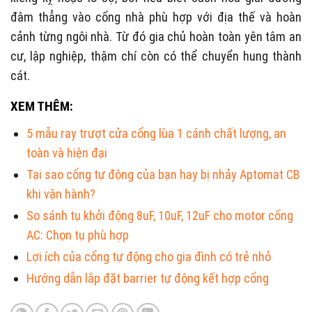
đâm thẳng vào cổng nhà phù hợp với địa thế và hoàn
cảnh từng ngôi nhà. Từ đó gia chủ hoàn toàn yên tâm an
cư, lập nghiệp, thậm chí còn có thể chuyển hung thành
cát.
XEM THÊM:
5 mẫu ray trượt cửa cổng lùa 1 cánh chất lượng, an
toàn và hiện đại
Tại sao cổng tự động của bạn hay bị nhảy Aptomat CB
khi vận hành?
So sánh tụ khởi động 8uF, 10uF, 12uF cho motor cổng
AC: Chọn tụ phù hợp
Lợi ích của cổng tự động cho gia đình có trẻ nhỏ
Hướng dẫn lắp đặt barrier tự động kết hợp cổng