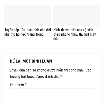
Tuyển tập 10+ mẫu chữ câu đối
Kích thước cửa nhà vệ sinh
nhà thờ họ hay, trang trọng
theo phong thủy, thu hút may
mắn
ĐỂ LẠI MỘT BÌNH LUẬN
Email của bạn sẽ không được hiển thị công khai.
Các
trường bắt buộc được đánh dấu
*
Bình luận
*