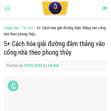
Skip
to
content
Trang chủ
-
Tin tức
-
5+ Cách hóa giải đường đâm thẳng vào cổng
nhà theo phong thủy
5+ Cách hóa giải đường đâm thẳng vào
cổng nhà theo phong thủy
Posted on
24/05/2025
by
Hà Anh
24
Th5