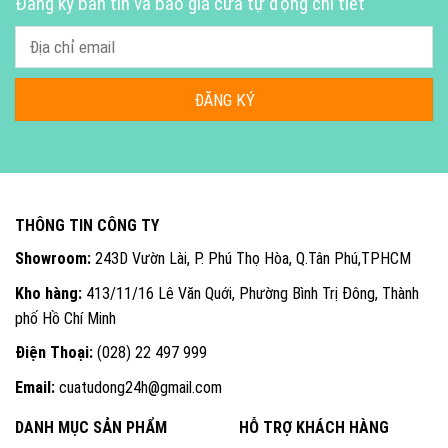
Đăng ký bản tin và báo giá cửa tự động chi tiết
THÔNG TIN CÔNG TY
Showroom:
243D Vườn Lài, P. Phú Thọ Hòa, Q.Tân Phú,TPHCM
Kho hàng:
413/11/16 Lê Văn Quới, Phường Bình Trị Đông, Thành
phố Hồ Chí Minh
Điện Thoại:
(028) 22 497 999
Email:
cuatudong24h@gmail.com
DANH MỤC SẢN PHẨM
HỖ TRỢ KHÁCH HÀNG