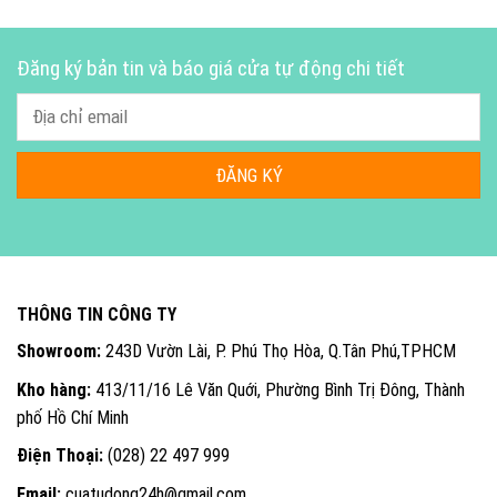
Đăng ký bản tin và báo giá cửa tự động chi tiết
THÔNG TIN CÔNG TY
Showroom:
243D Vườn Lài, P. Phú Thọ Hòa, Q.Tân Phú,TPHCM
Kho hàng:
413/11/16 Lê Văn Quới, Phường Bình Trị Đông, Thành
phố Hồ Chí Minh
Điện Thoại:
(028) 22 497 999
Email:
cuatudong24h@gmail.com