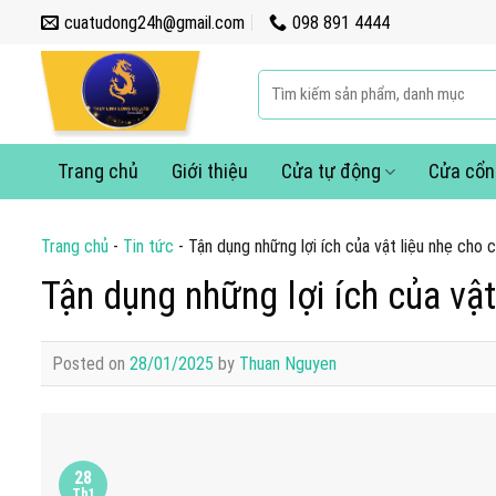
Skip
cuatudong24h@gmail.com
098 891 4444
to
content
Tìm
kiếm:
Trang chủ
Giới thiệu
Cửa tự động
Cửa cổn
Trang chủ
-
Tin tức
-
Tận dụng những lợi ích của vật liệu nhẹ cho
Tận dụng những lợi ích của vậ
Posted on
28/01/2025
by
Thuan Nguyen
28
Th1