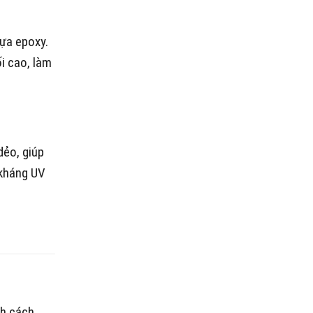
ựa epoxy.
i cao, làm
dẻo, giúp
 kháng UV
nh cách